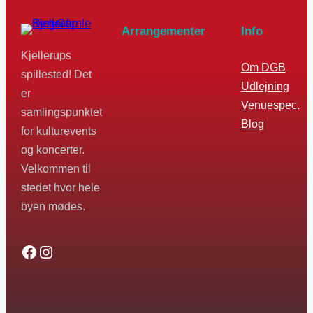
Arrangementer
Info
Kjellerups
Om DGB
spillested! Det
Udlejning
er
Venuespec.
samlingspunktet
Blog
for kulturevents
og koncerter.
Velkommen til
stedet hvor hele
byen mødes.
Facebook
Instagram