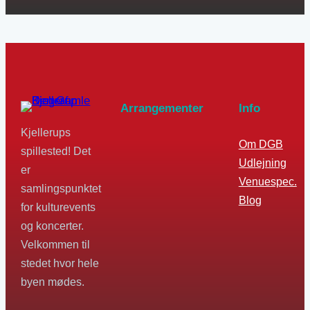
Arrangementer
Info
Kjellerups
Om DGB
spillested! Det
Udlejning
er
Venuespec.
samlingspunktet
Blog
for kulturevents
og koncerter.
Velkommen til
stedet hvor hele
byen mødes.