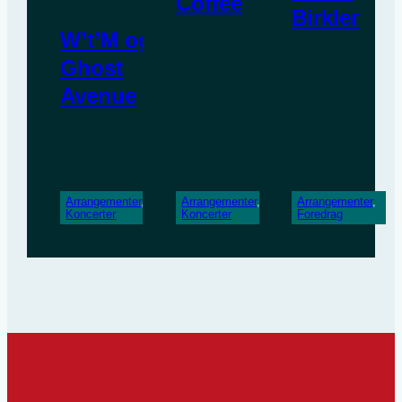
Coffee
Birkler
W’t’M og
Ghost
Avenue
Arrangementer
, 
Arrangementer
, 
Arrangementer
, 
Koncerter
Koncerter
Foredrag