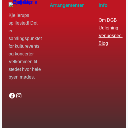
Arrangementer
Info
Kjellerups
Om DGB
spillested! Det
Udlejning
er
Venuespec.
samlingspunktet
Blog
for kulturevents
og koncerter.
Velkommen til
stedet hvor hele
byen mødes.
Facebook
Instagram