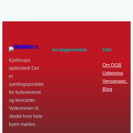
Arrangementer
Info
Kjellerups
Om DGB
spillested! Det
Udlejning
er
Venuespec.
samlingspunktet
Blog
for kulturevents
og koncerter.
Velkommen til
stedet hvor hele
byen mødes.