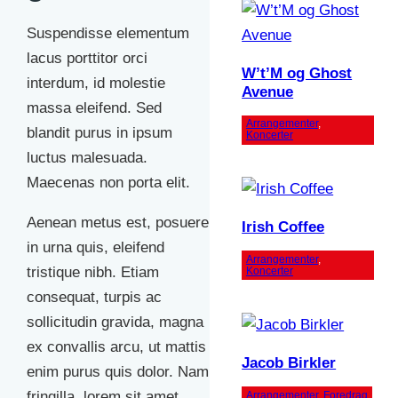
Suspendisse elementum
lacus porttitor orci
W’t’M og Ghost
interdum, id molestie
Avenue
massa eleifend. Sed
Arrangementer
, 
blandit purus in ipsum
Koncerter
luctus malesuada.
Maecenas non porta elit.
Aenean metus est, posuere
Irish Coffee
in urna quis, eleifend
Arrangementer
, 
tristique nibh. Etiam
Koncerter
consequat, turpis ac
sollicitudin gravida, magna
ex convallis arcu, ut mattis
Jacob Birkler
enim purus quis dolor. Nam
fringilla, lorem sit amet
Arrangementer
, 
Foredrag