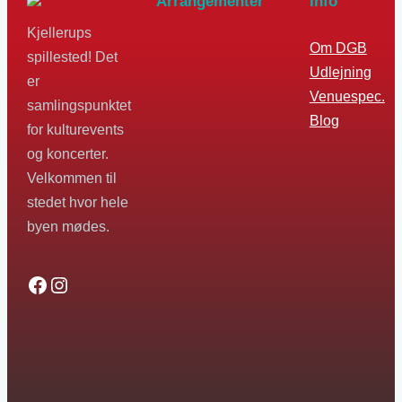
Arrangementer
Info
Kjellerups
Om DGB
spillested! Det
Udlejning
er
Venuespec.
samlingspunktet
Blog
for kulturevents
og koncerter.
Velkommen til
stedet hvor hele
byen mødes.
Facebook
Instagram