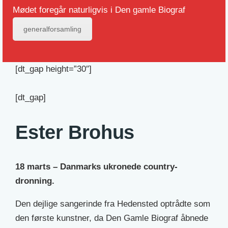
Mødet foregår naturligvis i Den gamle Biograf
generalforsamling
[dt_gap height=”30″]
[dt_gap]
Ester Brohus
18 marts – Danmarks ukronede country-
dronning.
Den dejlige sangerinde fra Hedensted optrådte som
den første kunstner, da Den Gamle Biograf åbnede