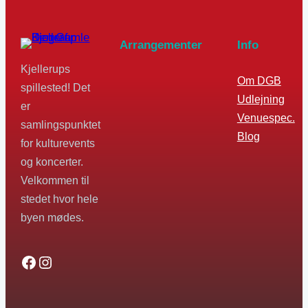
Arrangementer
Info
Kjellerups
Om DGB
spillested! Det
Udlejning
er
Venuespec.
samlingspunktet
Blog
for kulturevents
og koncerter.
Velkommen til
stedet hvor hele
byen mødes.
Facebook
Instagram